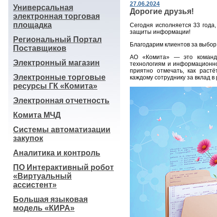
27.06.2024
Универсальная
Дорогие друзья!
электронная торговая
площадка
Сегодня исполняется 33 года
защиты информации!
Региональный Портал
Благодарим клиентов за выбор
Поставщиков
АО «Комита» — это команд
Электронный магазин
технологиям и информационно
приятно отмечать, как раст
Электронные торговые
каждому сотруднику за вклад в
ресурсы ГК «Комита»
Электронная отчетность
Комита МЧД
Системы автоматизации
закупок
Аналитика и контроль
ПО Интерактивный робот
«Виртуальный
ассистент»
Большая языковая
модель «КИРА»