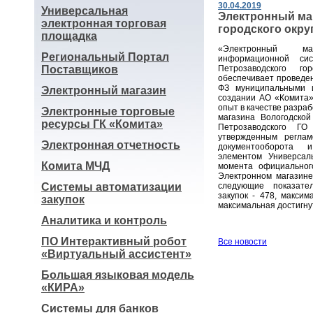
30.04.2019
Универсальная
Электронный ма
электронная торговая
городского окру
площадка
«Электронный маг
Региональный Портал
информационной сис
Поставщиков
Петрозаводского го
обеспечивает проведен
ФЗ муниципальными 
Электронный магазин
создании АО «Комита»
опыт в качестве разра
Электронные торговые
магазина Вологодской
ресурсы ГК «Комита»
Петрозаводского ГО
утвержденным реглам
Электронная отчетность
документооборота 
элементом Универсаль
Комита МЧД
момента официальног
Электронном магазине
Системы автоматизации
следующие показател
закупок - 478, максим
закупок
максимальная достигну
Аналитика и контроль
ПО Интерактивный робот
Все новости
«Виртуальный ассистент»
Большая языковая модель
«КИРА»
Системы для банков