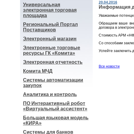
20.04.2016
Универсальная
Информация д
электронная торговая
площадка
Уважаемые потенци
Обращаем ваше вним
Региональный Портал
договора в электро
Поставщиков
Стоимость АРМ «НФО
Электронный магазин
Со способами заклю
Электронные торговые
Успейте заключить д
ресурсы ГК «Комита»
Электронная отчетность
Все новости
Комита МЧД
Системы автоматизации
закупок
Аналитика и контроль
ПО Интерактивный робот
«Виртуальный ассистент»
Большая языковая модель
«КИРА»
Системы для банков