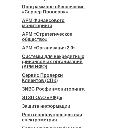
Программное обеспечение
«Сервер Проверок»
АРМ Финансового
мониторинга
АРМ «Стратегическое
общество»
АРМ «Организация 2.0»
Системы для некредитных
финансовых организаций
(АРМ НФО)
Сервис Проверки
Клиентов (СПК)
ЗИВС Росфинмониторинга
ЭТЗП ОАО «РЖД»
Защита информации
Рентгенофлуоресцентная
спектрометрия