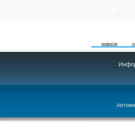
новости
о
Инфор
Автома