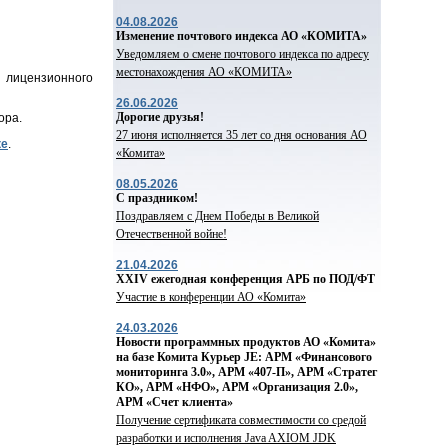
04.08.2026
Изменение почтового индекса АО «КОМИТА»
Уведомляем о смене почтового индекса по адресу
местонахождения АО «КОМИТА»
и лицензионного
26.06.2026
Дорогие друзья!
ора.
27 июня исполняется 35 лет со дня основания АО
ке
.
«Комита»
08.05.2026
С праздником!
Поздравляем с Днем Победы в Великой
Отечественной войне!
21.04.2026
ХХIV ежегодная конференция АРБ по ПОД/ФТ
Участие в конференции АО «Комита»
24.03.2026
Новости программных продуктов АО «Комита»
на базе Комита Курьер JE: АРМ «Финансового
мониторинга 3.0», АРМ «407-П», АРМ «Стратег
КО», АРМ «НФО», АРМ «Организация 2.0»,
АРМ «Счет клиента»
Получение сертификата совместимости со средой
разработки и исполнения Java AXIOM JDK