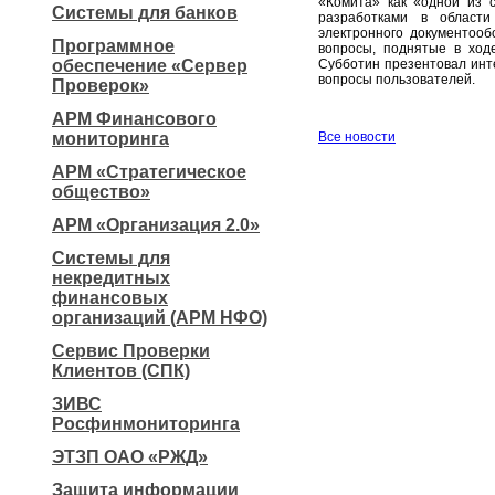
«Комита» как «одной из с
Системы для банков
разработками в област
электронного документооб
Программное
вопросы, поднятые в ход
обеспечение «Сервер
Субботин презентовал инте
вопросы пользователей.
Проверок»
АРМ Финансового
мониторинга
Все новости
АРМ «Стратегическое
общество»
АРМ «Организация 2.0»
Системы для
некредитных
финансовых
организаций (АРМ НФО)
Сервис Проверки
Клиентов (СПК)
ЗИВС
Росфинмониторинга
ЭТЗП ОАО «РЖД»
Защита информации