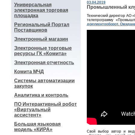
03.04.2019
Универсальная
Промышленный кл
электронная торговая
площадка
Технический директор АО «
телепрограмму «Промыш
Региональный Портал
документооборот. Ожидани
Поставщиков
Электронный магазин
Электронные торговые
ресурсы ГК «Комита»
Электронная отчетность
Комита МЧД
Системы автоматизации
закупок
Аналитика и контроль
ПО Интерактивный робот
«Виртуальный
ассистент»
Большая языковая
модель «КИРА»
Свой выбор автор и вед