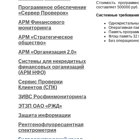
Стоимость программн
Программное обеспечение
составляет 500000 руб.
«Сервер Проверок»
Системные требовани
АРМ Финансового
Однокристальны
мониторинга
Оперативная па
Память программ
Флэш память 32 
АРМ «Стратегическое
Без операционно
общество»
АРМ «Организация 2.0»
Системы для некредитных
финансовых организаций
(АРМ НФО)
Сервис Проверки
Клиентов (СПК)
ЗИВС Росфинмониторинга
ЭТЗП ОАО «РЖД»
Защита информации
Рентгенофлуоресцентная
спектрометрия