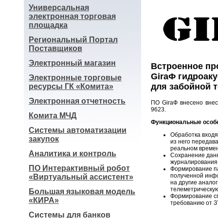
Универсальная
электронная торговая
площадка
Региональный Портал
Поставщиков
Электронный магазин
Встроенное пр
GiraФ гидроаку
Электронные торговые
для забойной 
ресурсы ГК «Комита»
Электронная отчетность
ПО GiraФ внесено вне
9623.
Комита МЧД
Функциональные особ
Системы автоматизации
Обработка входя
закупок
из него передав
реальном времен
Аналитика и контроль
Сохранение данн
журналирования
ПО Интерактивный робот
Формирование па
полученной инфо
«Виртуальный ассистент»
на другие анало
телеметрическую
Большая языковая модель
Формирование с
«КИРА»
требованию от З
Системы для банков