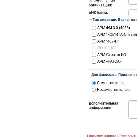
Наименование
организации:
БИК банка:
Тип лицензии. Варианты 
АРМ ФМ 3.0 (4936)
АРМ "КОМИТА-Счет кли
АРМ "407-П"
ПО "СКЗД"
АРМ Стратег КО
АРМ «FATCA»
Для филиалов. Признак о
Самостоятельно
Несамостоятельно
Дополнительная
информация:
Нажимая кнопку «Отправить»