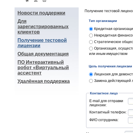
Получение тестовой лицен
Новости поддержки
Для
Тип организации
зарегистрированных
Кредитная организац
клиентов
Некредитная финансо
Получение тестовой
Стратегическое общес
лицензии
Организация, осущес
Общая документация
или иным имуществом
ПО Интерактивный
Цель получения лицензии
робот «Виртуальный
ассистент
Лицензия для демонс
Удалённая поддержка
Замена действующей л
Контактное лицо
E-mail для отправки
лицензии:
Контактный телефон:
ФИО сотрудника: