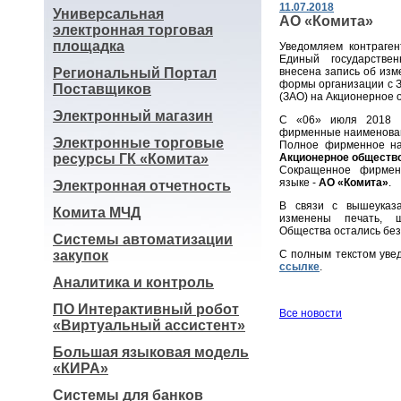
11.07.2018
Универсальная
АО «Комита»
электронная торговая
площадка
Уведомляем контраген
Единый государстве
Региональный Портал
внесена запись об из
формы организации с 
Поставщиков
(ЗАО) на Акционерное 
Электронный магазин
С «06» июля 2018 г
фирменные наименова
Электронные торговые
Полное фирменное на
ресурсы ГК «Комита»
Акционерное обществ
Сокращенное фирмен
языке -
АО «Комита»
.
Электронная отчетность
В связи с вышеуказ
Комита МЧД
изменены печать, 
Общества остались без
Системы автоматизации
закупок
С полным текстом уве
ссылке
.
Аналитика и контроль
ПО Интерактивный робот
Все новости
«Виртуальный ассистент»
Большая языковая модель
«КИРА»
Системы для банков