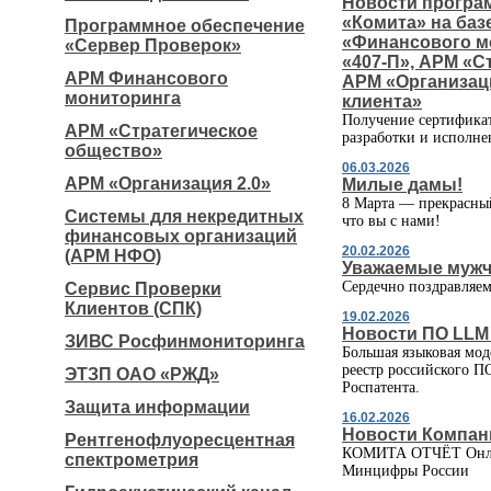
Новости програ
«Комита» на баз
Программное обеспечение
«Финансового мо
«Сервер Проверок»
«407-П», АРМ «С
АРМ Финансового
АРМ «Организаци
мониторинга
клиента»
Получение сертификат
АРМ «Стратегическое
разработки и исполн
общество»
06.03.2026
АРМ «Организация 2.0»
Милые дамы!
8 Марта — прекрасный
Системы для некредитных
что вы с нами!
финансовых организаций
20.02.2026
(АРМ НФО)
Уважаемые муж
Сердечно поздравляем
Сервис Проверки
Клиентов (СПК)
19.02.2026
Новости ПО LLM
ЗИВС Росфинмониторинга
Большая языковая мо
реестр российского П
ЭТЗП ОАО «РЖД»
Роспатента.
Защита информации
16.02.2026
Новости Компан
Рентгенофлуоресцентная
КОМИТА ОТЧЁТ Онлай
спектрометрия
Минцифры России