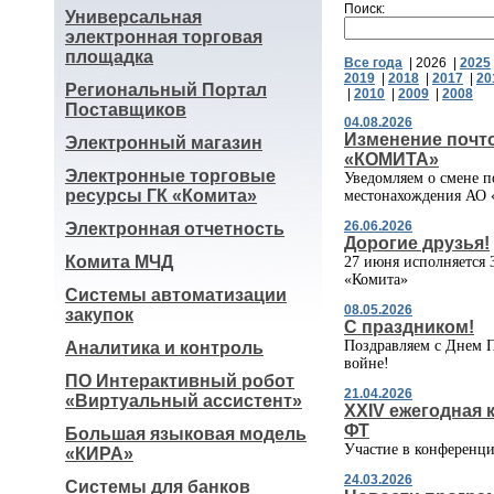
Поиск:
Универсальная
электронная торговая
площадка
Все года
| 2026 |
2025
2019
|
2018
|
2017
|
20
Региональный Портал
|
2010
|
2009
|
2008
Поставщиков
04.08.2026
Изменение почт
Электронный магазин
«КОМИТА»
Электронные торговые
Уведомляем о смене п
ресурсы ГК «Комита»
местонахождения А
26.06.2026
Электронная отчетность
Дорогие друзья!
Комита МЧД
27 июня исполняется 
«Комита»
Системы автоматизации
08.05.2026
закупок
С праздником!
Поздравляем с Днем 
Аналитика и контроль
войне!
ПО Интерактивный робот
21.04.2026
«Виртуальный ассистент»
ХХIV ежегодная 
ФТ
Большая языковая модель
Участие в конференц
«КИРА»
24.03.2026
Системы для банков