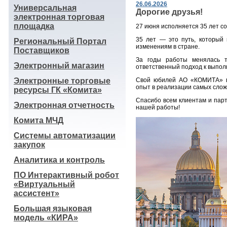
26.06.2026
Универсальная
Дорогие друзья!
электронная торговая
площадка
27 июня исполняется 35 лет с
35 лет — это путь, который
Региональный Портал
изменениям в стране.
Поставщиков
За годы работы менялась те
Электронный магазин
ответственный подход к выпол
Электронные торговые
Свой юбилей АО «КОМИТА» вс
опыт в реализации самых слож
ресурсы ГК «Комита»
Спасибо всем клиентам и парт
Электронная отчетность
нашей работы!
Комита МЧД
Системы автоматизации
закупок
Аналитика и контроль
ПО Интерактивный робот
«Виртуальный
ассистент»
Большая языковая
модель «КИРА»