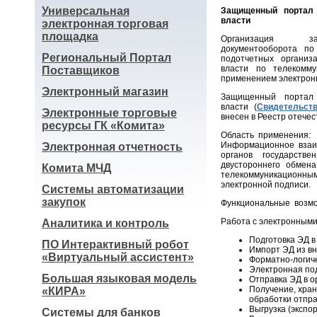
Универсальная
Защищенный портал 
власти
электронная торговая
площадка
Организация за
документооборота по
Региональный Портал
подотчетных организ
власти по телекомм
Поставщиков
применением электрон
Электронный магазин
Защищенный портал 
власти (
Свидетельст
Электронные торговые
внесен в Реестр отече
ресурсы ГК «Комита»
Область применения:
Информационное взаим
Электронная отчетность
органов государств
двустороннего обмен
Комита МЧД
телекоммуникационны
электронной подписи.
Системы автоматизации
закупок
Функциональные возм
Работа с электронными
Аналитика и контроль
Подготовка ЭД в
ПО Интерактивный робот
Импорт ЭД из вн
«Виртуальный ассистент»
Форматно-логиче
Электронная по
Большая языковая модель
Отправка ЭД в о
Получение, хран
«КИРА»
обработки отпр
Выгрузка (экспор
Системы для банков