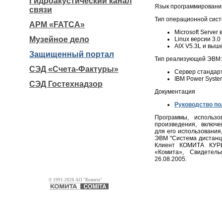
Гидроакустический канал
Язык программирования: 
связи
Тип операционной сис
АРМ «FATCA»
Microsoft Server
Музейное дело
Linux версии 3.0
AIX V5.3L и выше
Защищенный портал
Тип реализующей ЭВМ
СЭД «Счета-Фактуры»
Сервер стандарт
IBM Power Syste
СЭД Гостехнадзор
Документация
Руководство по
Программы, использ
произведения, включ
для его использования
ЭВМ "Система дистанц
Клиент КОМИТА КУРЬ
«Комита», Свидетел
26.08.2005.
© 1991-2026 АО "Комита"