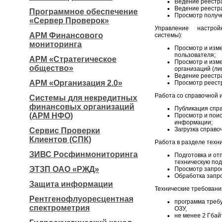
Ведение реестр
Ведение реестр
Программное обеспечение
Просмотр получ
«Сервер Проверок»
Управление настрой
АРМ Финансового
системы):
мониторинга
Просмотр и изм
пользователя;
АРМ «Стратегическое
Просмотр и изм
общество»
организаций (лиц
Ведение реестр
АРМ «Организация 2.0»
Просмотр реест
Работа со справочной
Системы для некредитных
финансовых организаций
Публикация спр
(АРМ НФО)
Просмотр и пои
информации;
Загрузка справ
Сервис Проверки
Клиентов (СПК)
Работа в разделе техн
ЗИВС Росфинмониторинга
Подготовка и от
техническую под
ЭТЗП ОАО «РЖД»
Просмотр запрос
Обработка запро
Защита информации
Технические требовани
Рентгенофлуоресцентная
программа требу
спектрометрия
ОЗУ,
не менее 2 Гбай