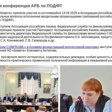
ая конференция АРБ по ПОД/ФТ
Комита» приняли участие в состоявшейся 14.04.2026 в Ассоциации российски
льные вопросы исполнения кредитными организациями требований российс
о ПОД/ФТ».
тупили Ассоциация российских банков, Федеральная служба по финансовому
еренции приняли участие Президент Ассоциации российских банков, академик
заместитель директора Федеральной службы по финансовому мониторингу Г.Ю.
ации надзорной деятельности Росфинмониторинга О.А. Шоломицкая, предст
 С.А. Ключевский, С.В. Сковорода и др.
ние COMITA AML» в условиях возрастающей регуляторной нагрузки»
выступи
ения АО «Комита» Елизавета Антипова.
 прозвучало много интересных, содержательных докладов, особая ценность 
ожности практического применения полученной информации в ежедневной ра