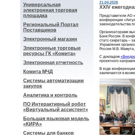
21.04.2026
Универсальная
ХХIV ежегодн
электронная торговая
площадка
Представители АО «
конференции «Актуа
Региональный Портал
законодательства п
Поставщиков
Организаторами выс
Банк России. В конф
Электронный магазин
статс-секретарь – 
Управления организ
Электронные торговые
России М.В. Мамута,
ресурсы ГК «Комита»
С докладом
«Внедре
проектного направл
Электронная отчетность
В ходе конференции
Комита МЧД
заключается в возм
Системы автоматизации
закупок
Аналитика и контроль
ПО Интерактивный робот
«Виртуальный ассистент»
Большая языковая модель
«КИРА»
Системы для банков