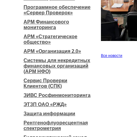
Программное обеспечение
«Сервер Проверок»
АРМ Финансового
мониторинга
АРМ «Стратегическое
общество»
АРМ «Организация 2.0»
Все новости
Системы для некредитных
финансовых организаций
(АРМ НФО)
Сервис Проверки
Клиентов (СПК)
ЗИВС Росфинмониторинга
ЭТЗП ОАО «РЖД»
Защита информации
Рентгенофлуоресцентная
спектрометрия