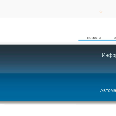
новости
о
Инфор
Автома