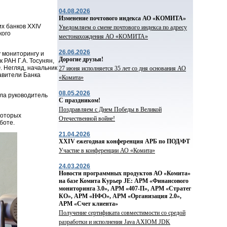
04.08.2026
Изменение почтового индекса АО «КОМИТА»
х банков XXIV
Уведомляем о смене почтового индекса по адресу
кого
местонахождения АО «КОМИТА»
26.06.2026
 мониторингу и
Дорогие друзья!
 РАН Г.А. Тосунян,
 Негляд, начальник
27 июня исполняется 35 лет со дня основания АО
авители Банка
«Комита»
08.05.2026
ла руководитель
С праздником!
Поздравляем с Днем Победы в Великой
которых
Отечественной войне!
боте.
21.04.2026
ХХIV ежегодная конференция АРБ по ПОД/ФТ
Участие в конференции АО «Комита»
24.03.2026
Новости программных продуктов АО «Комита»
на базе Комита Курьер JE: АРМ «Финансового
мониторинга 3.0», АРМ «407-П», АРМ «Стратег
КО», АРМ «НФО», АРМ «Организация 2.0»,
АРМ «Счет клиента»
Получение сертификата совместимости со средой
разработки и исполнения Java AXIOM JDK