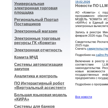
19.02.2026
Универсальная
Новости ПО LLM
электронная торговая
площадка
АО «Комита» с горд
программного обес
Региональный Портал
МОДЕЛЬ "КОМИТА ИС
«КИРА») в Единый ре
Поставщиков
электронных вычислите
Электронный магазин
Запись в реестре М
февраля 2026 года. П
Электронные торговые
Свидетельство Роспат
ресурсы ГК «Комита»
2025 года.
Скачать
свидетельств
Электронная отчетность
Подробнее на
сайте Р
Комита МЧД
Включение в реестр о
Системы автоматизации
соответствие L
законодательства Рос
закупок
новые возможности 
государственных ин
Аналитика и контроль
предприятиях с госуда
ПО Интерактивный робот
Подробнее о программ
«Виртуальный ассистент»
Большая языковая модель
Все новости
«КИРА»
Системы для банков