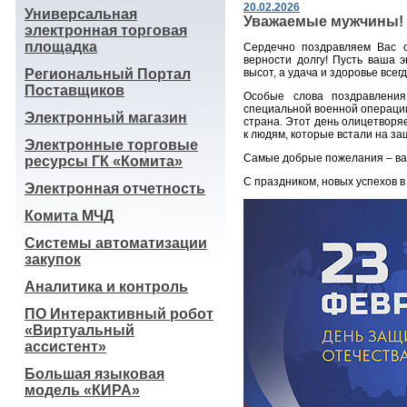
20.02.2026
Универсальная
Уважаемые мужчины!
электронная торговая
площадка
Сердечно поздравляем Вас с
верности долгу! Пусть ваша 
Региональный Портал
высот, а удача и здоровье всег
Поставщиков
Особые слова поздравлени
специальной военной операции
Электронный магазин
страна. Этот день олицетворя
к людям, которые встали на за
Электронные торговые
Самые добрые пожелания – ваш
ресурсы ГК «Комита»
С праздником, новых успехов в
Электронная отчетность
Комита МЧД
Системы автоматизации
закупок
Аналитика и контроль
ПО Интерактивный робот
«Виртуальный
ассистент»
Большая языковая
модель «КИРА»