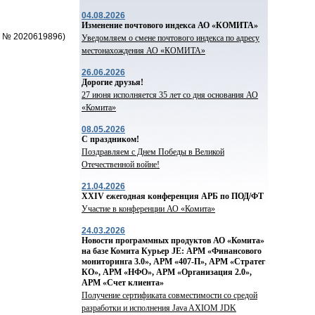
04.08.2026
Изменение почтового индекса АО «КОМИТА»
а № 2020619896)
Уведомляем о смене почтового индекса по адресу
местонахождения АО «КОМИТА»
26.06.2026
Дорогие друзья!
27 июня исполняется 35 лет со дня основания АО
«Комита»
08.05.2026
С праздником!
Поздравляем с Днем Победы в Великой
Отечественной войне!
21.04.2026
ХХIV ежегодная конференция АРБ по ПОД/ФТ
Участие в конференции АО «Комита»
24.03.2026
Новости программных продуктов АО «Комита»
на базе Комита Курьер JE: АРМ «Финансового
мониторинга 3.0», АРМ «407-П», АРМ «Стратег
КО», АРМ «НФО», АРМ «Организация 2.0»,
АРМ «Счет клиента»
Получение сертификата совместимости со средой
разработки и исполнения Java AXIOM JDK