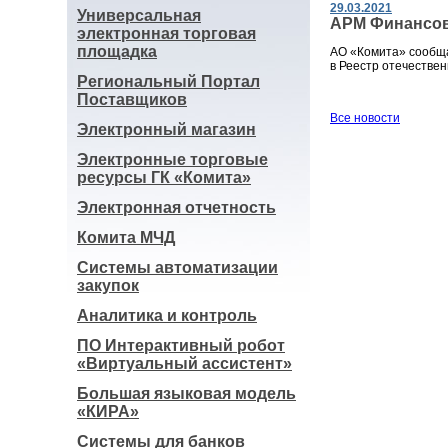
29.03.2021
Универсальная
АРМ Финансов
электронная торговая
площадка
АО «Комита» сообщ
в Реестр отечестве
Региональный Портал
Поставщиков
Все новости
Электронный магазин
Электронные торговые
ресурсы ГК «Комита»
Электронная отчетность
Комита МЧД
Системы автоматизации
закупок
Аналитика и контроль
ПО Интерактивный робот
«Виртуальный ассистент»
Большая языковая модель
«КИРА»
Системы для банков