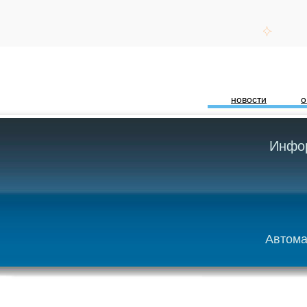
новости
о
Инфор
Автома