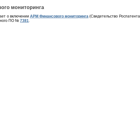
ого мониторинга
ает о включении
АРМ Финансового мониторинга
(Свидетельство Роспатент
нного ПО №
7381
.