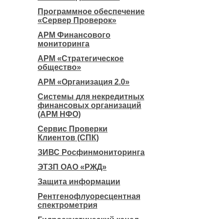
Программное обеспечение
«Сервер Проверок»
АРМ Финансового
мониторинга
АРМ «Стратегическое
общество»
АРМ «Организация 2.0»
Системы для некредитных
финансовых организаций
(АРМ НФО)
Сервис Проверки
Клиентов (СПК)
ЗИВС Росфинмониторинга
ЭТЗП ОАО «РЖД»
Защита информации
Рентгенофлуоресцентная
спектрометрия