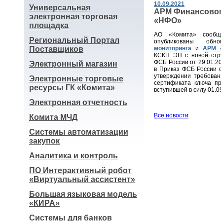
10.09.2021
Универсальная
АРМ Финансовог
электронная торговая
«НФО»
площадка
АО «Комита» сообщ
Региональный Портал
опубликованы об
Поставщиков
мониторинга
и
АРМ 
КСКП ЭП с новой стру
ФСБ России от 29.01.
Электронный магазин
в Приказ ФСБ России 
утверждении требован
Электронные торговые
сертификата ключа пр
ресурсы ГК «Комита»
вступившей в силу 01.0
Электронная отчетность
Все новости
Комита МЧД
Системы автоматизации
закупок
Аналитика и контроль
ПО Интерактивный робот
«Виртуальный ассистент»
Большая языковая модель
«КИРА»
Системы для банков