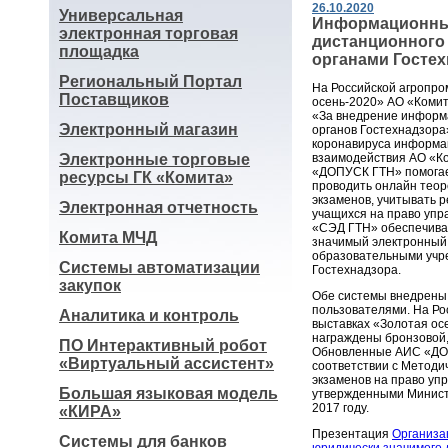
26.10.2020
Универсальная
Информационны
электронная торговая
дистанционного
площадка
органами Госте
Региональный Портал
На Российской агропр
Поставщиков
осень-2020» АО «Коми
«За внедрение информ
Электронный магазин
органов Гостехнадзора
коронавируса информа
Электронные торговые
взаимодействия АО «К
«ДОПУСК ГТН» помогае
ресурсы ГК «Комита»
проводить онлайн теор
экзаменов, учитывать р
Электронная отчетность
учащихся на право уп
«СЭД ГТН» обеспечив
Комита МЧД
значимый электронный
образовательными учр
Системы автоматизации
Гостехнадзора.
закупок
Обе системы внедрены 
пользователями. На Р
Аналитика и контроль
выставках «Золотая осе
награждены бронзовой,
ПО Интерактивный робот
Обновленные АИС «ДО
«Виртуальный ассистент»
соответствии с Методи
экзаменов на право у
Большая языковая модель
утвержденными Министе
2017 году.
«КИРА»
Презентация
Организа
Системы для банков