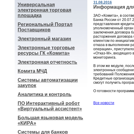
31.08.2016
Универсальная
Информация для
электронная торговая
площадка
ЗАО «Комита», в соотв
Банка России от 20.07
Региональный Портал
представления кредит
уполномоченный орган 
Поставщиков
заключения договора ба
расторжения договора б
Электронный магазин
клиентом по инициатив
отказа в выполнении р
Электронные торговые
операции», приступило
ресурсы ГК «Комита»
«Отказ-М», входящего 
мониторинга.
Электронная отчетность
В этом же модуле, пос
электронных сообщени
Комита МЧД
требований Положения 
Кредитные организации
Системы автоматизации
смогут получить програ
закупок
О готовности программ
Аналитика и контроль
ПО Интерактивный робот
Все новости
«Виртуальный ассистент»
Большая языковая модель
«КИРА»
Системы для банков