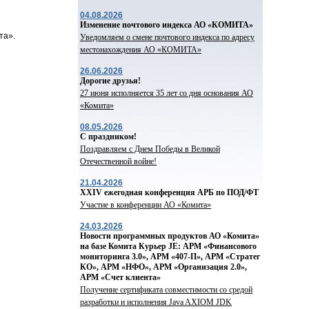
04.08.2026
Изменение почтового индекса АО «КОМИТА»
та».
Уведомляем о смене почтового индекса по адресу
местонахождения АО «КОМИТА»
26.06.2026
Дорогие друзья!
27 июня исполняется 35 лет со дня основания АО
«Комита»
08.05.2026
С праздником!
Поздравляем с Днем Победы в Великой
Отечественной войне!
21.04.2026
ХХIV ежегодная конференция АРБ по ПОД/ФТ
Участие в конференции АО «Комита»
24.03.2026
Новости программных продуктов АО «Комита»
на базе Комита Курьер JE: АРМ «Финансового
мониторинга 3.0», АРМ «407-П», АРМ «Стратег
КО», АРМ «НФО», АРМ «Организация 2.0»,
АРМ «Счет клиента»
Получение сертификата совместимости со средой
разработки и исполнения Java AXIOM JDK