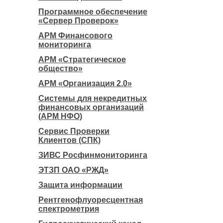
Программное обеспечение
«Сервер Проверок»
АРМ Финансового
мониторинга
АРМ «Стратегическое
общество»
АРМ «Организация 2.0»
Системы для некредитных
финансовых организаций
(АРМ НФО)
Сервис Проверки
Клиентов (СПК)
ЗИВС Росфинмониторинга
ЭТЗП ОАО «РЖД»
Защита информации
Рентгенофлуоресцентная
спектрометрия