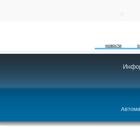
новости
о
Инфор
Автома