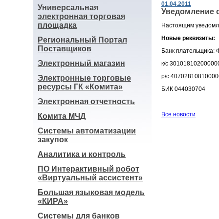
01.04.2011
Универсальная
Уведомление 
электронная торговая
площадка
Настоящим уведомля
Новые реквизиты:
Региональный Портал
Поставщиков
Банк плательщика: 
Электронный магазин
к/с 3010181020000
р/с 4070281081000
Электронные торговые
ресурсы ГК «Комита»
БИК 044030704
Электронная отчетность
Все новости
Комита МЧД
Системы автоматизации
закупок
Аналитика и контроль
ПО Интерактивный робот
«Виртуальный ассистент»
Большая языковая модель
«КИРА»
Системы для банков