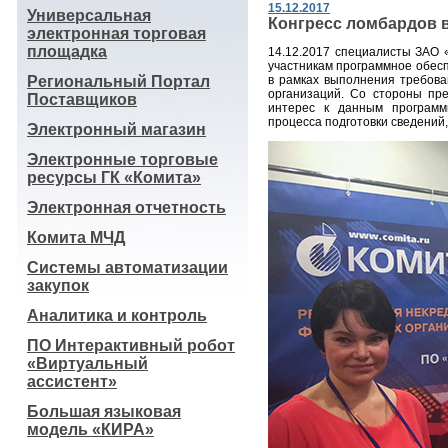
15.12.2017
Универсальная
Конгресс ломбардов 
электронная торговая
площадка
14.12.2017 специалисты ЗАО 
участникам программное обес
Региональный Портал
в рамках выполнения требов
организаций. Со стороны пр
Поставщиков
интерес к данным программ
процесса подготовки сведений
Электронный магазин
Электронные торговые
ресурсы ГК «Комита»
Электронная отчетность
Комита МЧД
Системы автоматизации
закупок
Аналитика и контроль
ПО Интерактивный робот
«Виртуальный
ассистент»
Большая языковая
модель «КИРА»