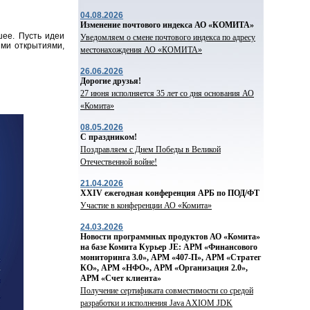
04.08.2026
Изменение почтового индекса АО «КОМИТА»
шее. Пусть идеи
Уведомляем о смене почтового индекса по адресу
ыми открытиями,
местонахождения АО «КОМИТА»
26.06.2026
Дорогие друзья!
27 июня исполняется 35 лет со дня основания АО
«Комита»
08.05.2026
С праздником!
Поздравляем с Днем Победы в Великой
Отечественной войне!
21.04.2026
ХХIV ежегодная конференция АРБ по ПОД/ФТ
Участие в конференции АО «Комита»
24.03.2026
Новости программных продуктов АО «Комита»
на базе Комита Курьер JE: АРМ «Финансового
мониторинга 3.0», АРМ «407-П», АРМ «Стратег
КО», АРМ «НФО», АРМ «Организация 2.0»,
АРМ «Счет клиента»
Получение сертификата совместимости со средой
разработки и исполнения Java AXIOM JDK