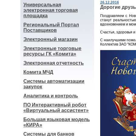
26.12.2016
Универсальная
Дорогие друзь
электронная торговая
площадка
Поздравляем с Нов
станут реальностью
Региональный Портал
вдохновением и мом
Поставщиков
Счастья, здоровья и
Электронный магазин
С наилучшими поже
Коллектив ЗАО "К
Электронные торговые
ресурсы ГК «Комита»
Электронная отчетность
Комита МЧД
Системы автоматизации
закупок
Аналитика и контроль
ПО Интерактивный робот
«Виртуальный ассистент»
Большая языковая модель
«КИРА»
Системы для банков