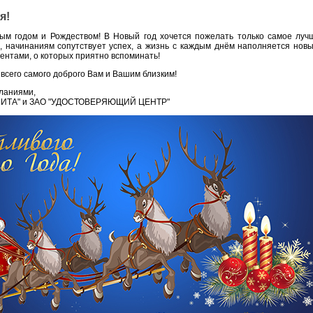
я!
ым годом и Рождеством! В Новый год хочется пожелать только самое луч
, начинаниям сопутствует успех, а жизнь с каждым днём наполняется нов
ентами, о которых приятно вспоминать!
 всего самого доброго Вам и Вашим близким!
ланиями,
ОМИТА" и ЗАО "УДОСТОВЕРЯЮЩИЙ ЦЕНТР"