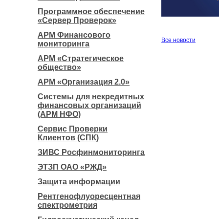
Программное обеспечение
«Сервер Проверок»
АРМ Финансового
Все новости
мониторинга
АРМ «Стратегическое
общество»
АРМ «Организация 2.0»
Системы для некредитных
финансовых организаций
(АРМ НФО)
Сервис Проверки
Клиентов (СПК)
ЗИВС Росфинмониторинга
ЭТЗП ОАО «РЖД»
Защита информации
Рентгенофлуоресцентная
спектрометрия