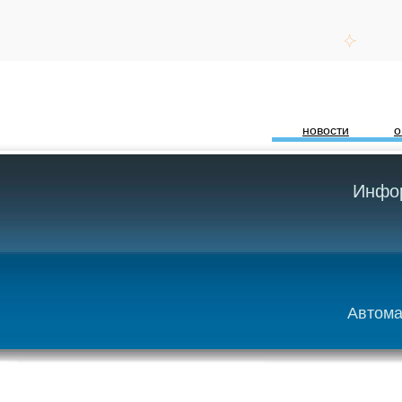
новости
о
Инфор
Автома