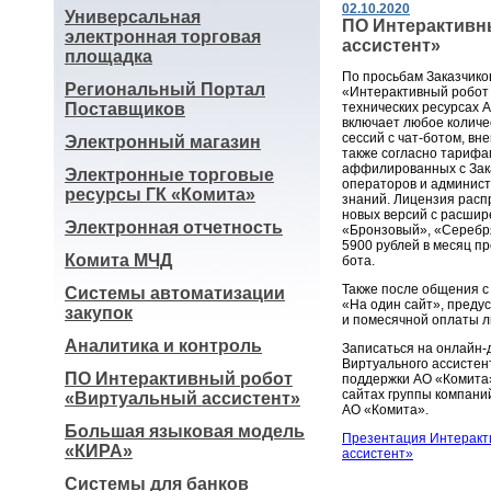
02.10.2020
Универсальная
ПО Интерактивн
электронная торговая
ассистент»
площадка
По просьбам Заказчико
Региональный Портал
«Интерактивный робот
Поставщиков
технических ресурсах 
включает любое колич
сессий с чат-ботом, вн
Электронный магазин
также согласно тарифам
аффилированных с Зака
Электронные торговые
операторов и админист
ресурсы ГК «Комита»
знаний. Лицензия расп
новых версий с расши
Электронная отчетность
«Бронзовый», «Серебр
5900 рублей в месяц п
Комита МЧД
бота.
Также после общения с
Системы автоматизации
«На один сайт», преду
закупок
и помесячной оплаты 
Аналитика и контроль
Записаться на онлайн
Виртуального ассистен
ПО Интерактивный робот
поддержки АО «Комита»
сайтах группы компани
«Виртуальный ассистент»
АО «Комита».
Большая языковая модель
Презентация Интеракт
«КИРА»
ассистент»
Системы для банков