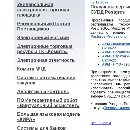
09.12.2022
Универсальная
Получены серти
электронная торговая
СУБД Postgres
площадка
Программные прод
Региональный Портал
сертификаты техно
Поставщиков
PostgreSQL (Postgres P
данных от нашего п
Postgres Professional
.
Электронный магазин
АРМ «Финансов
Электронные торговые
С238-22
ресурсы ГК «Комита»
АРМ «Организац
АРМ «Стратеги
Электронная отчетность
С240-22
АРМ «НФО»
сер
Комита МЧД
При разработке нами 
требования законодат
Системы автоматизации
политика импортозам
закупок
обеспечения. Мы ре
использовать росси
Аналитика и контроль
отдавать преимуществ
выборе СУБД для рабо
ПО Интерактивный робот
Компания Postgres Pro
«Виртуальный ассистент»
статус «
Технологическ
Большая языковая модель
«КИРА»
Все новости
Системы для банков