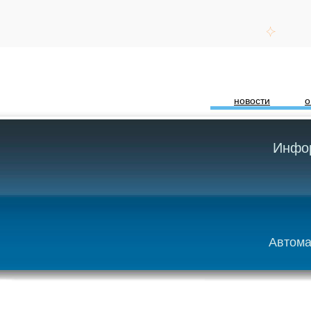
новости
о
Инфор
Автома