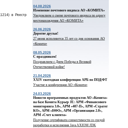
04.08.2026
Изменение почтового индекса АО «КОМИТА»
1214) в Реестр
Уведомляем о смене почтового индекса по адресу
местонахождения АО «КОМИТА»
26.06.2026
Дорогие друзья!
27 июня исполняется 35 лет со дня основания АО
«Комита»
08.05.2026
С праздником!
Поздравляем с Днем Победы в Великой
Отечественной войне!
21.04.2026
ХХIV ежегодная конференция АРБ по ПОД/ФТ
Участие в конференции АО «Комита»
24.03.2026
Новости программных продуктов АО «Комита»
на базе Комита Курьер JE: АРМ «Финансового
мониторинга 3.0», АРМ «407-П», АРМ «Стратег
КО», АРМ «НФО», АРМ «Организация 2.0»,
АРМ «Счет клиента»
Получение сертификата совместимости со средой
разработки и исполнения Java AXIOM JDK