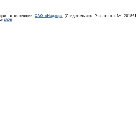
щает о включении
САО «Надзор»
(Свидетельство Роспатента № 201861
 №
4820
.