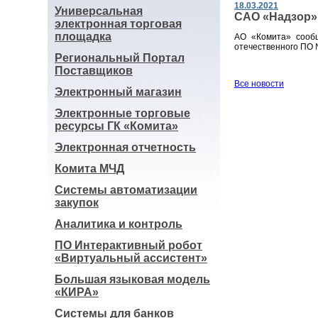
18.03.2021
Универсальная
САО «Надзор»
электронная торговая
площадка
АО «Комита» сооб
отечественного ПО
Региональный Портал
Поставщиков
Все новости
Электронный магазин
Электронные торговые
ресурсы ГК «Комита»
Электронная отчетность
Комита МЧД
Системы автоматизации
закупок
Аналитика и контроль
ПО Интерактивный робот
«Виртуальный ассистент»
Большая языковая модель
«КИРА»
Системы для банков