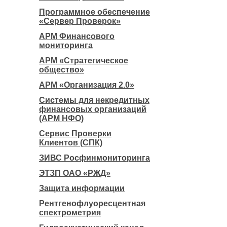
Программное обеспечение
«Сервер Проверок»
АРМ Финансового
мониторинга
АРМ «Стратегическое
общество»
АРМ «Организация 2.0»
Системы для некредитных
финансовых организаций
(АРМ НФО)
Сервис Проверки
Клиентов (СПК)
ЗИВС Росфинмониторинга
ЭТЗП ОАО «РЖД»
Защита информации
Рентгенофлуоресцентная
спектрометрия