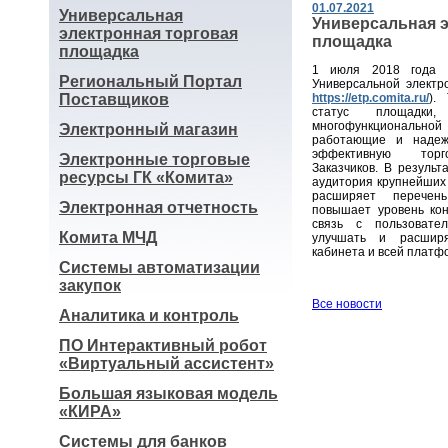
01.07.2021
Универсальная
Универсальная э
электронная торговая
площадка
площадка
1 июля 2018 года –
Региональный Портал
Универсальной электр
Поставщиков
https://etp.comita.ru/
).
статус площадки
многофункционал
Электронный магазин
работающие и надеж
эффективную торго
Электронные торговые
Заказчиков. В резуль
ресурсы ГК «Комита»
аудитория крупнейших 
расширяет перечен
Электронная отчетность
повышает уровень кон
связь с пользовате
Комита МЧД
улучшать и расширя
кабинета и всей платф
Системы автоматизации
закупок
Все новости
Аналитика и контроль
ПО Интерактивный робот
«Виртуальный ассистент»
Большая языковая модель
«КИРА»
Системы для банков