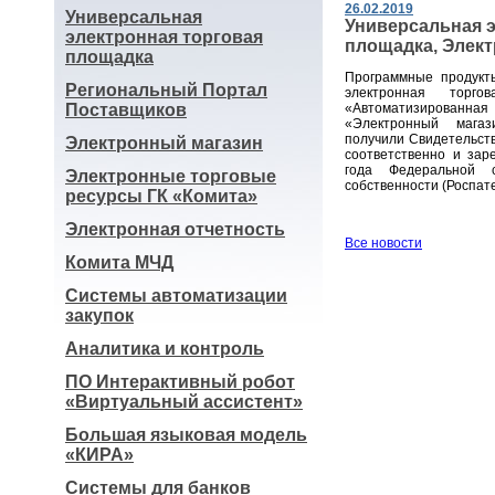
26.02.2019
Универсальная
Универсальная э
электронная торговая
площадка, Элек
площадка
Программные продукт
Региональный Портал
электронная торг
Поставщиков
«Автоматизированная
«Электронный магаз
получили Свидетельс
Электронный магазин
соответственно и зар
года Федеральной с
Электронные торговые
собственности (Роспате
ресурсы ГК «Комита»
Электронная отчетность
Все новости
Комита МЧД
Системы автоматизации
закупок
Аналитика и контроль
ПО Интерактивный робот
«Виртуальный ассистент»
Большая языковая модель
«КИРА»
Системы для банков