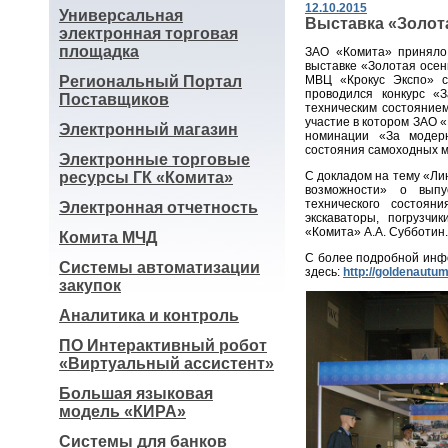
12.10.2015
Универсальная
Выставка «Золот
электронная торговая
площадка
ЗАО «Комита» приняло
выставке «Золотая осен
Региональный Портал
МВЦ «Крокус Экспо» с
проводился конкурс «
Поставщиков
техническим состоянием
участие в котором ЗАО 
Электронный магазин
номинации «За модерн
состояния самоходных 
Электронные торговые
ресурсы ГК «Комита»
С докладом на тему «Ли
возможности» о выпу
технического состоян
Электронная отчетность
экскаваторы, погрузчи
«Комита» А.А. Субботин.
Комита МЧД
С более подробной инф
Системы автоматизации
здесь:
http://goldenaut
закупок
Аналитика и контроль
ПО Интерактивный робот
«Виртуальный ассистент»
Большая языковая
модель «КИРА»
Системы для банков