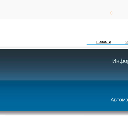
новости
о
Инфор
Автома