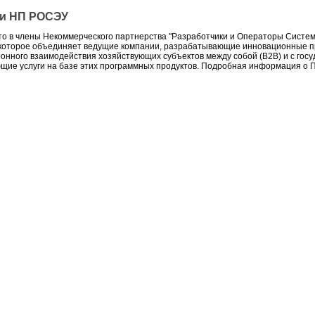
 и НП РОСЭУ
то в члены Некоммерческого партнерства "Разработчики и Операторы Систе
, которое объединяет ведущие компании, разрабатывающие инновационные 
онного взаимодействия хозяйствующих субъектов между собой (B2B) и с госу
щие услуги на базе этих программных продуктов. Подробная информация о П