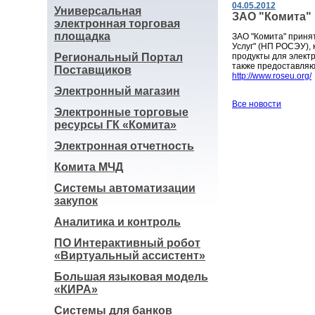
04.05.2012
Универсальная
ЗАО "Комита"
электронная торговая
площадка
ЗАО "Комита" приня
Услуг" (НП РОСЭУ)
Региональный Портал
продукты для электр
также предоставляю
Поставщиков
http://www.roseu.org/
Электронный магазин
Все новости
Электронные торговые
ресурсы ГК «Комита»
Электронная отчетность
Комита МЧД
Системы автоматизации
закупок
Аналитика и контроль
ПО Интерактивный робот
«Виртуальный ассистент»
Большая языковая модель
«КИРА»
Системы для банков