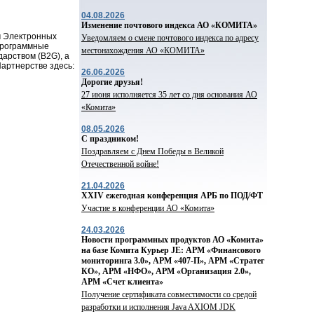
04.08.2026
Изменение почтового индекса АО «КОМИТА»
м Электронных
Уведомляем о смене почтового индекса по адресу
программные
местонахождения АО «КОМИТА»
дарством (B2G), а
артнерстве здесь:
26.06.2026
Дорогие друзья!
27 июня исполняется 35 лет со дня основания АО
«Комита»
08.05.2026
С праздником!
Поздравляем с Днем Победы в Великой
Отечественной войне!
21.04.2026
ХХIV ежегодная конференция АРБ по ПОД/ФТ
Участие в конференции АО «Комита»
24.03.2026
Новости программных продуктов АО «Комита»
на базе Комита Курьер JE: АРМ «Финансового
мониторинга 3.0», АРМ «407-П», АРМ «Стратег
КО», АРМ «НФО», АРМ «Организация 2.0»,
АРМ «Счет клиента»
Получение сертификата совместимости со средой
разработки и исполнения Java AXIOM JDK