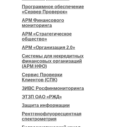
Программное обеспечение
«Сервер Проверок»
АРМ Финансового
мониторинга
АРМ «Стратегическое
общество»
АРМ «Организация 2.0»
Системы для некредитных
финансовых организаций
(АРМ НФО)
Сервис Проверки
Клиентов (СПК)
ЗИВС Росфинмониторинга
ЭТЗП ОАО «РЖД»
Защита информации
Рентгенофлуоресцентная
спектрометрия