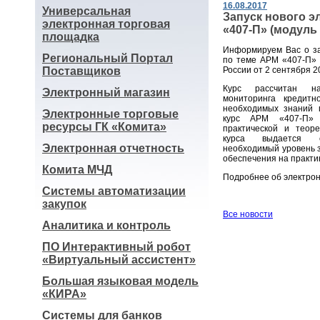
16.08.2017
Универсальная
Запуск нового э
электронная торговая
«407-П» (модуль
площадка
Информируем Вас о за
Региональный Портал
по теме АРМ «407-П» 
Поставщиков
России от 2 сентября 2
Курс рассчитан на
Электронный магазин
мониторинга кредитн
необходимых знаний 
Электронные торговые
курс АРМ «407-П» 
ресурсы ГК «Комита»
практической и теоре
курса выдается с
Электронная отчетность
необходимый уровень 
обеспечения на практи
Комита МЧД
Подробнее об электрон
Системы автоматизации
закупок
Все новости
Аналитика и контроль
ПО Интерактивный робот
«Виртуальный ассистент»
Большая языковая модель
«КИРА»
Системы для банков