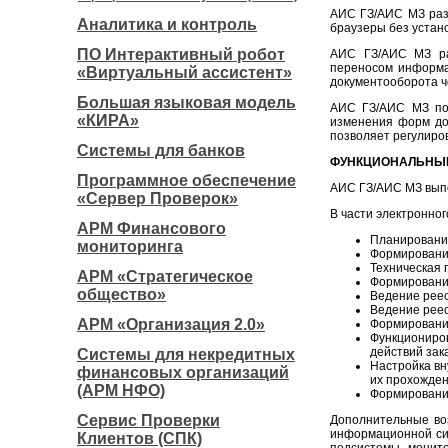
АИС ГЗ/АИС МЗ разр
Аналитика и контроль
браузеры без устан
ПО Интерактивный робот
АИС ГЗ/АИС МЗ раб
переносом информа
«Виртуальный ассистент»
документооборота ч
Большая языковая модель
АИС ГЗ/АИС МЗ поз
«КИРА»
изменения форм док
позволяет регулиро
Системы для банков
ФУНКЦИОНАЛЬНЫЕ
Программное обеспечение
АИС ГЗ/АИС МЗ вып
«Сервер Проверок»
В части электронног
АРМ Финансового
Планирование
мониторинга
Формирование
Техническая 
АРМ «Стратегическое
Формирование
общество»
Ведение реес
Ведение реес
АРМ «Организация 2.0»
Формирование
Функциониров
действий зак
Системы для некредитных
Настройка вн
финансовых организаций
их прохожден
(АРМ НФО)
Формирование
Сервис Проверки
Дополнительные во
информационной си
Клиентов (СПК)