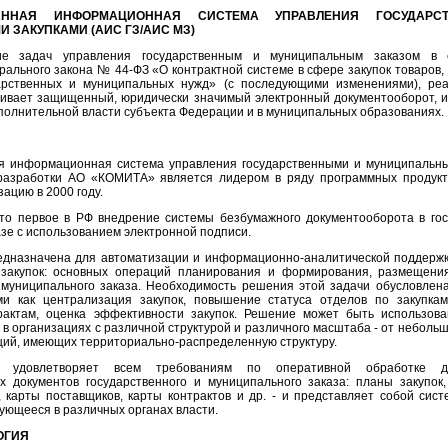
ВАННАЯ ИНФОРМАЦИОННАЯ СИСТЕМА УПРАВЛЕНИЯ ГОСУДАР
ЗАКУПКАМИ (АИС ГЗ/АИС МЗ)
е задач управления государственным и муниципальным заказом в с
ального закона № 44-ФЗ «О контрактной системе в сфере закупок товаров, р
арственных и муниципальных нужд» (с последующими изменениями), ре
ивает защищенный, юридически значимый электронный документооборот, и
сполнительной власти субъекта Федерации и в муниципальных образованиях.
я информационная система управления государственными и муниципальны
азработки АО «КОМИТА» является лидером в ряду программных продукт
ацию в 2000 году.
то первое в РФ внедрение системы безбумажного документооборота в гос
зе с использованием электронной подписи.
дназначена для автоматизации и информационно-аналитической поддержк
закупок: основных операций планирования и формирования, размещени
и муниципального заказа. Необходимость решения этой задачи обусловле
ми как централизация закупок, повышение статуса отделов по закупкам
рактам, оценка эффективности закупок. Решение может быть использова
и в организациях с различной структурой и различного масштаба - от небол
ций, имеющих территориально-распределенную структуру.
довлетворяет всем требованиям по оперативной обработке де
х документов государственного и муниципального заказа: планы закупок
, карты поставщиков, карты контрактов и др. - и представляет собой сис
ующееся в различных органах власти.
ОГИЯ