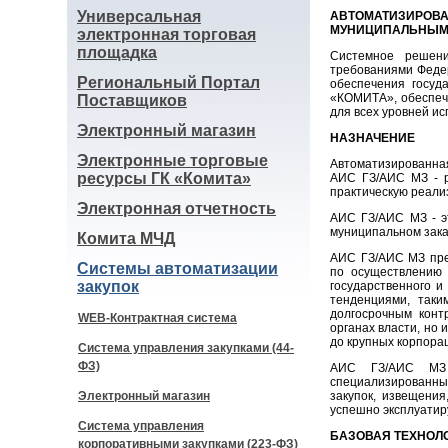
Универсальная
АВТОМАТИЗИРО
МУНИЦИПАЛЬНЫМИ 
электронная торговая
площадка
Системное решени
требованиями Федер
Региональный Портал
обеспечения госуд
«КОМИТА», обеспеч
Поставщиков
для всех уровней и
Электронный магазин
НАЗНАЧЕНИЕ
Электронные торговые
Автоматизированна
ресурсы ГК «Комита»
АИС ГЗ/АИС МЗ - р
практическую реализ
Электронная отчетность
АИС ГЗ/АИС МЗ - э
муниципальном зака
Комита МЧД
АИС ГЗ/АИС МЗ пре
Системы автоматизации
по осуществлению 
закупок
государственного 
тенденциями, таки
долгосрочным конт
WEB-Контрактная система
органах власти, но 
до крупных корпора
Система управления закупками (44-
ФЗ)
АИС ГЗ/АИС МЗ у
специализированны
Электронный магазин
закупок, извещения
успешно эксплуатир
Система управления
БАЗОВАЯ ТЕХНОЛ
корпоративными закупками (223-ФЗ)