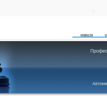
новости
о
Профес
Автома