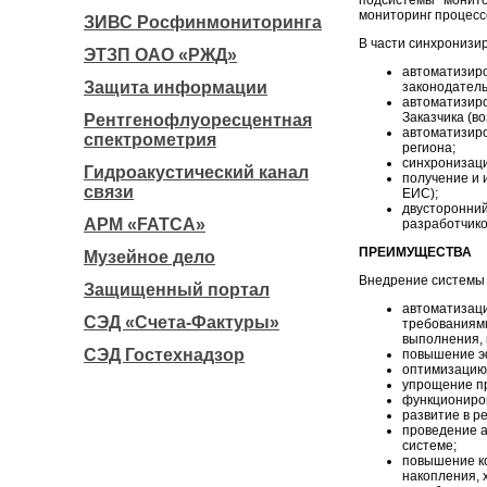
подсистемы монито
мониторинг процесс
ЗИВС Росфинмониторинга
В части синхронизи
ЭТЗП ОАО «РЖД»
автоматизиро
Защита информации
законодатель
автоматизиро
Заказчика (в
Рентгенофлуоресцентная
автоматизиро
спектрометрия
региона;
синхронизац
Гидроакустический канал
получение и 
связи
ЕИС);
двусторонний
АРМ «FATCA»
разработчико
ПРЕИМУЩЕСТВА
Музейное дело
Внедрение системы 
Защищенный портал
автоматизаци
СЭД «Счета-Фактуры»
требованиями
выполнения, 
СЭД Гостехнадзор
повышение эф
оптимизацию
упрощение пр
функциониро
развитие в р
проведение а
системе;
повышение ко
накопления, 