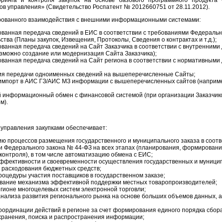
ринга и контроля закупок на основе базового программного продукта 
ов управления» (Свидетельство Роспатент № 2012660751 от 28.11.2012).
рованного взаимодействия с внешними информационными системами:
ванная передача сведений в ЕИС в соответствии с требованиями Федеральн
ства (Планы закупок, Извещения, Протоколы, Сведения о контрактах и т.д.);
ванная передача сведений на Сайт Заказчика в соответствии с внутренними
озможно создание или модернизация Сайта Заказчика);
ванная передача сведений на Сайт региона в соответствии с нормативными
ия передачи одноименных сведений на вышеперечисленные Сайты;
импорт в АИС ГЗ/АИС МЗ информации с вышеперечисленных сайтов (наприме
 информационный обмен с финансовой системой (при организации Заказчико
м).
управления закупками обеспечивает:
ю процессов размещения государственного и муниципального заказа в соотв
 Федерального закона № 44-ФЗ на всех этапах (планирования, формировани
контроля), в том числе автоматизацию обмена с ЕИС;
фективности и своевременности осуществления государственных и муницип
 расходования бюджетных средств;
оцедуры участия поставщиков в государственном заказе;
вание механизма эффективной поддержки местных товаропроизводителей;
егионе многоцелевых систем электронной торговли;
нализа развития регионального рынка на основе больших объемов данных, 
ординации действий в регионе за счет формирования единого порядка сбора
хранения, поиска и распространения информации;