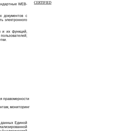
CERTIFIED
тандартные WEB-
х документов с
ть электронного
 и их функций,
 пользователей;
тки.
ля правомерности
нтам, мониторинг
 данных Единой
циализированной