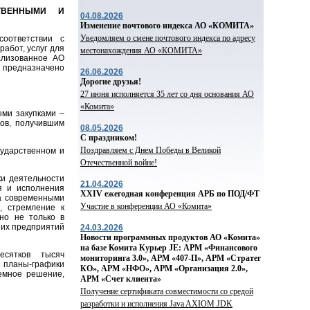
СТВЕННЫМИ И
04.08.2026
Изменение почтового индекса АО «КОМИТА»
Уведомляем о смене почтового индекса по адресу
оответствии с
абот, услуг для
местонахождения АО «КОМИТА»
ализованное АО
 предназначено
26.06.2026
Дорогие друзья!
27 июня исполняется 35 лет со дня основания АО
«Комита»
ми закупками –
ов, получившим
08.05.2026
С праздником!
Поздравляем с Днем Победы в Великой
ударственном и
Отечественной войне!
и деятельности
21.04.2026
я и исполнения
ХХIV ежегодная конференция АРБ по ПОД/ФТ
на современными
Участие в конференции АО «Комита»
, стремление к
но не только в
ьших предприятий
24.03.2026
Новости программных продуктов АО «Комита»
на базе Комита Курьер JE: АРМ «Финансового
сятков тысяч
мониторинга 3.0», АРМ «407-П», АРМ «Стратег
, планы-графики
КО», АРМ «НФО», АРМ «Организация 2.0»,
темное решение,
АРМ «Счет клиента»
Получение сертификата совместимости со средой
разработки и исполнения Java AXIOM JDK