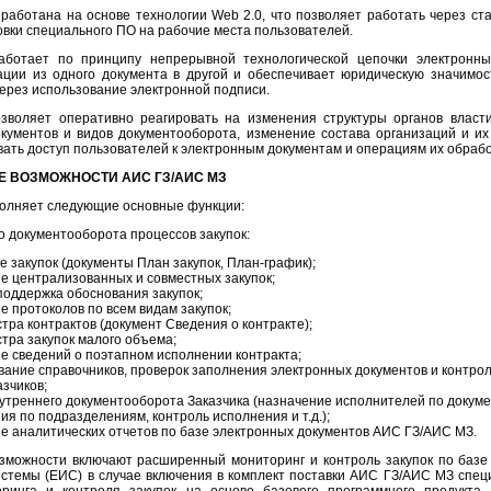
аботана на основе технологии Web 2.0, что позволяет работать через с
овки специального ПО на рабочие места пользователей.
отает по принципу непрерывной технологической цепочки электронны
ции из одного документа в другой и обеспечивает юридическую значимос
ерез использование электронной подписи.
воляет оперативно реагировать на изменения структуры органов власти
ументов и видов документооборота, изменение состава организаций и их
вать доступ пользователей к электронным документам и операциям их обрабо
 ВОЗМОЖНОСТИ АИС ГЗ/АИС МЗ
олняет следующие основные функции:
о документооборота процессов закупок:
 закупок (документы План закупок, План-график);
 централизованных и совместных закупок;
поддержка обоснования закупок;
 протоколов по всем видам закупок;
тра контрактов (документ Сведения о контракте);
тра закупок малого объема;
 сведений о поэтапном исполнении контракта;
ание справочников, проверок заполнения электронных документов и контро
азчиков;
утреннего документооборота Заказчика (назначение исполнителей по докуме
ия по подразделениям, контроль исполнения и т.д.);
 аналитических отчетов по базе электронных документов АИС ГЗ/АИС МЗ.
зможности включают расширенный мониторинг и контроль закупок по базе
стемы (ЕИС) в случае включения в комплект поставки АИС ГЗ/АИС МЗ спе