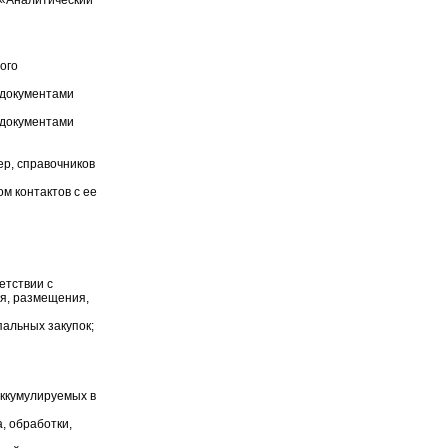
«Аналитический
ого
 документами
 документами
р, справочников
м контактов с ее
етствии с
я, размещения,
альных закупок;
аккумулируемых в
, обработки,