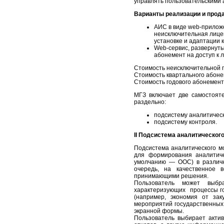
управлять пользовательскими 
Варианты реализации и прод
АИС в виде web-прилож
неисключительная лице
установке и адаптации к
Web-сервис, развернуты
абонемент на доступ к 
Стоимость неисключительной г
Стоимость квартального абонем
Стоимость годового абонемента
МГЗ включает две самостояте
раздельно:
подсистему аналитическ
подсистему контроля.
II Подсистема аналитическог
Подсистема аналитического м
для формирования аналитич
умолчанию — ООС) в различн
очередь, на качественное 
принимающими решения.
Пользователь может выбр
характеризующих процессы го
(например, экономия от зак
мероприятий государственных 
экранной формы.
Пользователь выбирает акти