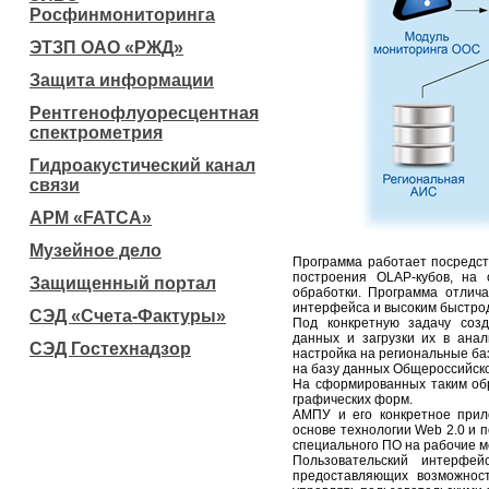
Росфинмониторинга
ЭТЗП ОАО «РЖД»
Защита информации
Рентгенофлуоресцентная
спектрометрия
Гидроакустический канал
связи
АРМ «FATCA»
Музейное дело
Программа работает посредст
построения OLAP-кубов, на 
Защищенный портал
обработки. Программа отлич
интерфейса и высоким быстро
СЭД «Счета-Фактуры»
Под конкретную задачу созд
данных и загрузки их в ана
СЭД Гостехнадзор
настройка на региональные ба
на базу данных Общероссийско
На сформированных таким обр
графических форм.
АМПУ и его конкретное прил
основе технологии Web 2.0 и 
специального ПО на рабочие м
Пользовательский интерфей
предоставляющих возможнос