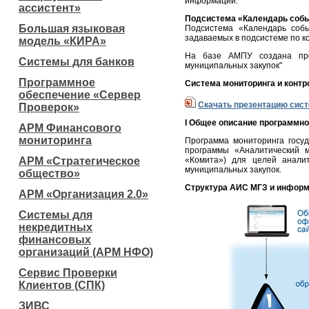
информации.
ассистент»
Подсистема «Календарь собы
Большая языковая
Подсистема «Календарь соб
задаваемых в подсистеме по к
модель «КИРА»
На базе АМПУ создана про
Системы для банков
муниципальных закупок"
Программное
Система мониторинга и конт
обеспечение «Сервер
Скачать презентацию сис
Проверок»
I Общее описание программно
АРМ Финансового
мониторинга
Программа мониторинга госуд
программы «Аналитический м
АРМ «Стратегическое
«Комита») для целей аналит
муниципальных закупок.
общество»
Структура АИС МГЗ и информ
АРМ «Организация 2.0»
Системы для
некредитных
финансовых
организаций (АРМ НФО)
Сервис Проверки
Клиентов (СПК)
ЗИВС