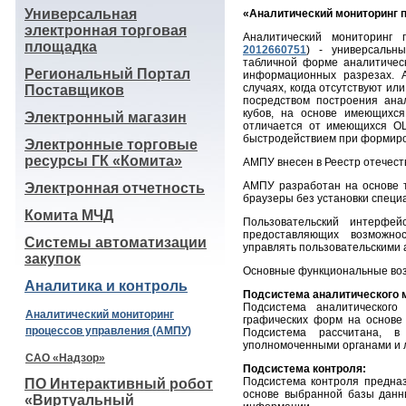
Универсальная
«Аналитический мониторинг 
электронная торговая
Аналитический мониторинг 
площадка
2012660751
) - универсальн
табличной форме аналитичес
Региональный Портал
информационных разрезах. 
случаях, когда отсутствуют 
Поставщиков
посредством построения ана
кубов, на основе имеющихс
Электронный магазин
отличается от имеющихся OL
быстродействием при формир
Электронные торговые
ресурсы ГК «Комита»
АМПУ внесен в Реестр отечест
АМПУ разработан на основе т
Электронная отчетность
браузеры без установки специ
Комита МЧД
Пользовательский интерфей
предоставляющих возможно
Системы автоматизации
управлять пользовательскими 
закупок
Основные функциональные во
Аналитика и контроль
Подсистема аналитического 
Подсистема аналитического
Аналитический мониторинг
графических форм на основе
процессов управления (АМПУ)
Подсистема рассчитана, в
уполномоченными органами и
САО «Надзор»
Подсистема контроля:
Подсистема контроля предна
ПО Интерактивный робот
основе выбранной базы данны
«Виртуальный